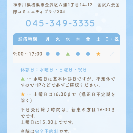
神奈川県横浜市金沢区六浦1丁目14-12 金沢八景国
際コミュニティプラザ203
045-349-3335
診療時間
月
火
水
木
金
土
日・祝
9:00〜17:00
●
●
▲
●
●
★
／
休診日：水曜日・日曜日・祝日
▲
… 水曜日は基本休診日ですが、不定休で
すのでHPなどで必ずご確認ください。
★
… 土曜日は16:30まで（矯正日不定期を
除く）
平日受付終了時間は、新患の方は16:00ま
でです。
土曜日は15:30までです。
当院は
完全予約制
です。