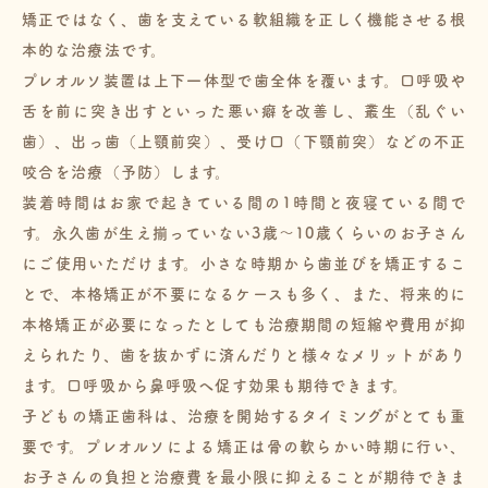
矯正ではなく、歯を支えている軟組織を正しく機能させる根
本的な治療法です。
プレオルソ装置は上下一体型で歯全体を覆います。口呼吸や
舌を前に突き出すといった悪い癖を改善し、叢生（乱ぐい
歯）、出っ歯（上顎前突）、受け口（下顎前突）などの不正
咬合を治療（予防）します。
装着時間はお家で起きている間の1時間と夜寝ている間で
す。永久歯が生え揃っていない3歳～10歳くらいのお子さん
にご使用いただけます。小さな時期から歯並びを矯正するこ
とで、本格矯正が不要になるケースも多く、また、将来的に
本格矯正が必要になったとしても治療期間の短縮や費用が抑
えられたり、歯を抜かずに済んだりと様々なメリットがあり
ます。口呼吸から鼻呼吸へ促す効果も期待できます。
子どもの矯正歯科は、治療を開始するタイミングがとても重
要です。プレオルソによる矯正は骨の軟らかい時期に行い、
お子さんの負担と治療費を最小限に抑えることが期待できま