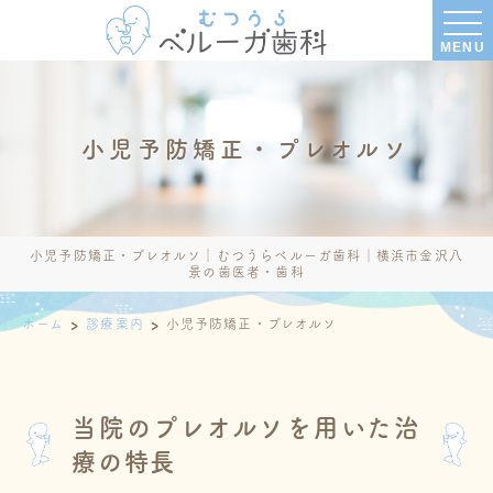
MENU
小児予防矯正・プレオルソ
小児予防矯正・プレオルソ│むつうらベルーガ歯科│横浜市金沢八
景の歯医者・歯科
ホーム
診療案内
小児予防矯正・プレオルソ
当院のプレオルソを用いた治
療の特長