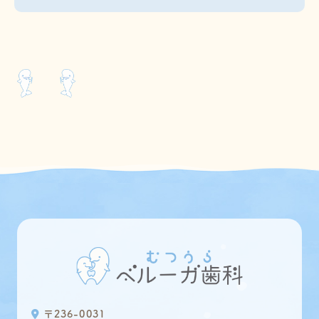
〒236-0031