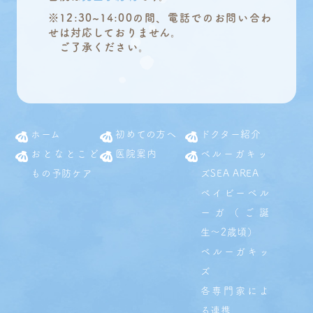
※12:30~14:00の間、電話でのお問い合わ
せは対応しておりません。
ご了承ください。
ホーム
初めての方へ
ドクター紹介
おとなとこど
医院案内
ベルーガキッ
もの予防ケア
ズSEA AREA
ベイビーベル
ーガ（ご誕
生〜2歳頃）
ベルーガキッ
ズ
各専門家によ
る連携